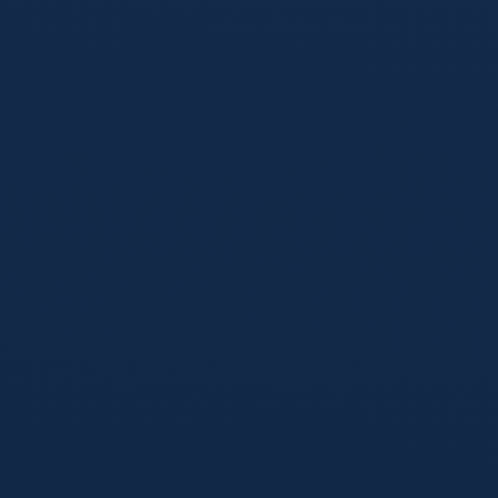
体育
2026-05-16 07:15:11
2026世界杯实时比分入口为什么更稳更
快？从刷新机制到页面布局，一篇看懂