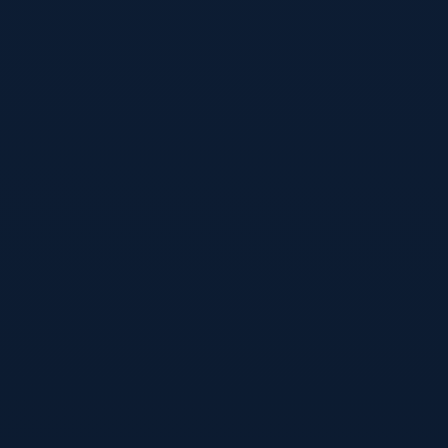
体育
2026-05-11 07:08:57
2026世界杯预测美国完整赛程：本土作战
的加成有多大，最现实的晋级路又在哪
里？
美国队将以东道主身份迎来2026世界杯，这意味着赛程、场地
和心理优势都站在他们一边。本文从分档形势、潜在对手到时
间顺序，完整推演美国队最可能的晋级路径。
Avery Chen
96
阅读全文