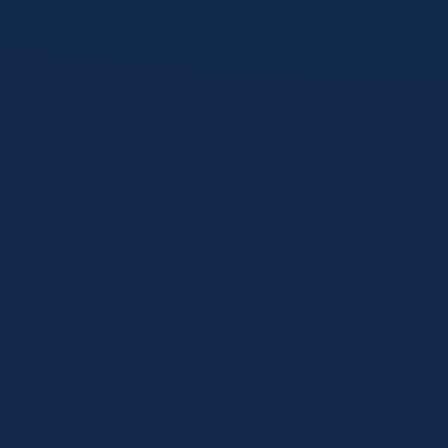
化、热血球迷与写满荣光和遗憾的故事。
陈知远
97
阅读全文