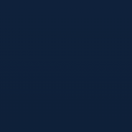
2026世界杯美国队赛程：这一次，主场光
环能否照亮更远的路？
从过去几届世界杯的起伏，到如今阵容年轻化与体系成熟的交
汇点，美国队正在迎来一次真正的压力测试。本文将把赛程强
度、备战周期和对手风格拆开看，判断他们小组出线的把握，
以及更进一步的可能性。
Alex Chen
100
阅读全文