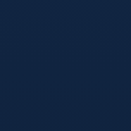
体育
2026-05-14 07:11:11
2026世界杯实时比分今日：一场比赛的分