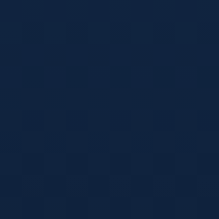
数，如何暴露真正的实力差距？
比分不只是结果，更是比赛过程的浓缩。今天我们从小组赛与
淘汰赛两种不同节奏出发，拆解进球时间、战术博弈与关键球
员表现，看懂“实时比分”背后的真正含义。
陈景澄
103
阅读全文