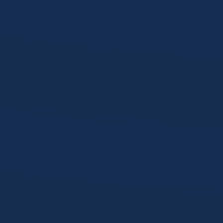
程中丢失了平衡。
案例化理解：一粒进球如何改变整场比赛
假设今日某场小组赛的比分轨迹为
0:0 → 1:0 → 1:1 → 2:1
，这
条线索其实已经把比赛讲完了：领先方先通过中路渗透拿到优
势，随后因为收缩过深，被对手利用二点球和远射扳平；但在
最后阶段，领先方通过换上速度型边锋重新压制边路，最终完
成绝杀。
这样的比分变化说明什么？说明两队实力差距未必体现在开
局，而体现在
替补深度、临场修正能力和最后15分钟的执行质
量
。换句话说，小组赛里“今天的实时比分”往往不是静态结
论，而是一场持续变化的心理战。
淘汰赛：每一次改写比分，都是战术底线
被迫前移
到了淘汰赛，比赛的性质会明显变得更紧。因为没有试错机
会，球队往往会在前20分钟更谨慎，等到确认对手的压迫方式
后，才逐步提升进攻密度。于是，淘汰赛的比分特点与小组赛