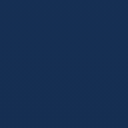
小组赛：比分起伏更大，进球时间往往决
定心理优势