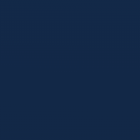
如何读懂“今日实时比分”：看结果，更要
看趋势
如果你今天正在关注2026世界杯实时比分，建议把每场比赛都
按这三个层次理解：
结果层
：最终比分是多少，谁拿到优势。
过程层
：比分在哪个时间段发生变化，是否存在连续失
球或反扑。
战术层
：变化是由阵型、换人、逼抢强度还是定位球带
来的。
这样一来，你看到的就不再只是一个冷冰冰的数字，而是一个
能讲述比赛全貌的信号。尤其在世界杯这种高强度舞台上，
临
场调整的价值往往和进球本身一样重要
。一个换人改变进攻宽
度，一次阵型前移改变压迫线，一次防守回收改变风险敞口，
都会直接写进比分板上。
结语：比分是终点，也是理解比赛的起点