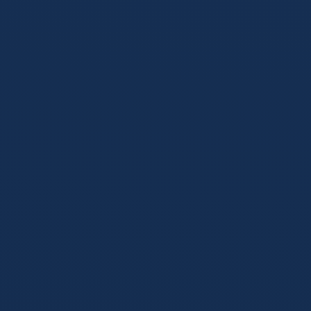
在小组赛阶段，球队通常会带着更明确的试探属性开场。很多
队伍不会一上来就压到极限，而是先通过中场站位、边路推进
和前场逼抢判断对手状态。因此，小组赛的比分变化常常呈现
出两个特征：
上半场僵持多，60分钟后突然提速
；以及
先丢球
的一方未必彻底失控，但容易在节奏切换时暴露防线问题
。
进球时间分布：60分钟后最容易出现“比分改写”
从今天的比赛观察逻辑看，小组赛的关键时间段通常集中在三
个窗口：
15–30分钟
：通过高位逼抢制造第一次威胁，属于“试出
对手弱点”的阶段。
45–60分钟
：半场调整后，边路和定位球常成为破局手
段。
70分钟以后
：体能下降、阵型松动，比分最容易被拉
开。
这也是为什么同样是1:0，含金量可能完全不同：若领先方在
60分钟后仍能稳定控场，说明其比赛管理能力较强；若是靠最
后20分钟连续反击扩大到3:1，则更多说明对手已经在追分过