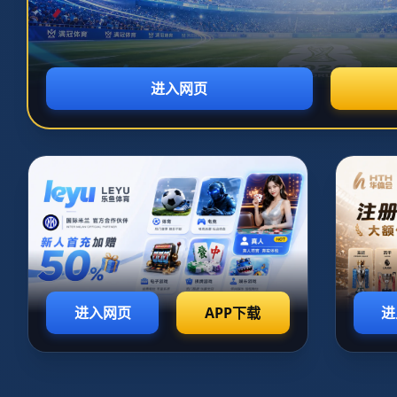
最新资讯
APP下载
帮助中心
官方入口
下载APP
首页
/
最新资讯
/
体育
/
2026世界杯实时比分今日：一场比赛的分数，如何暴露
真正的实力差距？
体育
2026世界杯实时比分今日：一场比赛的分
数，如何暴露真正的实力差距？
比分不只是结果，更是比赛过程的浓缩。今天我们从小组赛与