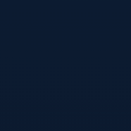
相关文章
继续阅读更多相关内容，获取完整信息与延伸话题。
更多资讯