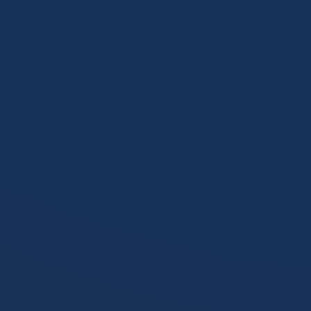
牌和多场赛况几乎同步推到你眼前。本文从用户体验出发，拆
解“2026世界杯实时比分入口”背后的更新逻辑与界面设计，帮
你找到更稳定、更及时的观赛方式。
林澈
2026-05-16
更新于 2026-05-16
118 次浏览