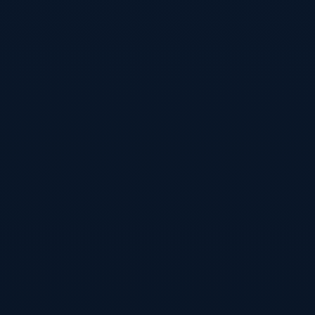
体育
2026-05-17