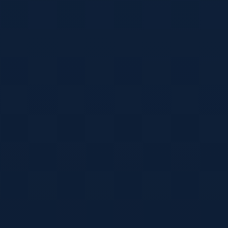
足球
2026 世界杯出线规则准不准？48 队扩军、三队一组
与名额分配的公平性深度解析
2026-04-17