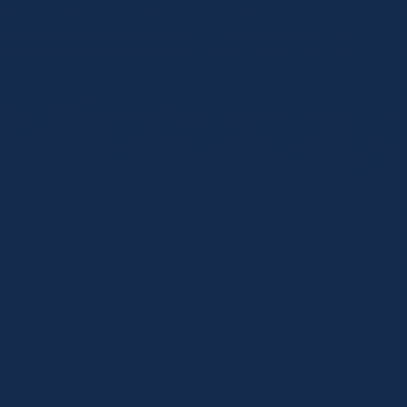
件一目了然，减少横向和纵向的阅读成本。
高亮主队/关注队
：用户设定的重点球队会被置顶或标
色，打开页面时第一眼就能看到。
折叠次要信息
：比如技术统计、历史交锋、阵容详情默
认收起，避免挤占核心区域。
自动聚焦关键事件
：一旦发生进球或红牌，相关比赛卡
片会临时置顶或出现轻提示，帮助用户快速捕捉变化。
这种布局背后的逻辑很朴素：
把最重要的信息放在最短路径
上
。用户不需要滑太多、点太多，就能拿到自己真正关心的内
容。