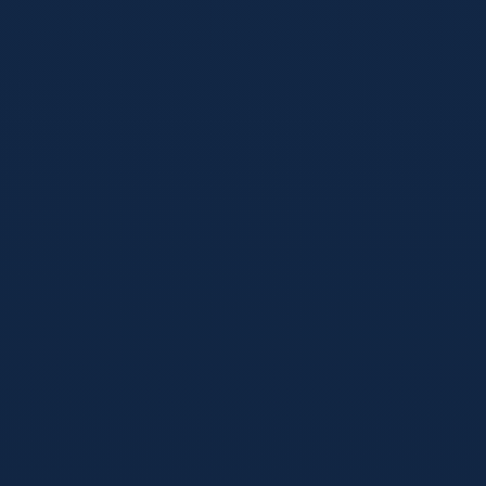
五、真正好用的实时比分入口，赢在细节
看似只是一个比分页，背后其实是一整套关于数据、速度和阅
读效率的设计。刷新频率决定了它是否及时，事件推送逻辑决
定了它是否抓重点，页面布局则决定了你是否能在最短时间内
看懂比赛。
因此，当你选择“2026世界杯实时比分入口”时，不妨把标准提
高一点：不仅要快，还要稳；不仅要全，还要清晰。能把关键
事件第一时间送到你面前、又不会让你在多场比赛之间迷失的
入口，才是真正适合世界杯观看场景的入口。
继续探索
获取更多官方资讯与实用指南
浏览最新动态、下载官方客户端，或前往帮助中心查看常见问
题与使用说明。
查看资讯
APP下载
帮助中心