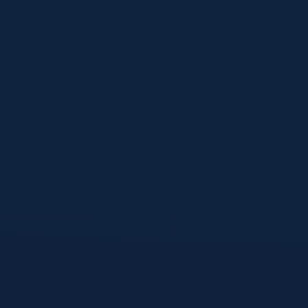
体育
2026世界杯开幕时间比分预测：首战看点、时间安
排与比分区间全解析
2026-05-20