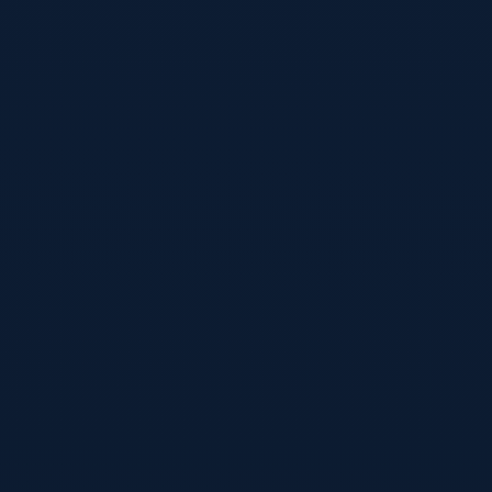
旅游攻略
·
2026-05-19
2026世界杯小组赛美加墨数据体检：三大东道
主到底是惊喜，还是“主场幻觉”？
体育
·
2026-05-18
2026世界杯小组赛参赛队伍：在多元文化、宿
敌恩怨与逆袭故事里读懂足球的另一面
体育
·
2026-05-17
2026世界杯实时比分入口为什么更稳更快？从
刷新机制到页面布局，一篇看懂
体育
·
2026-05-16
资讯分类
体育
22
旅游攻略
1
旅行
1
体育旅行
1
足球
2
赛事
1