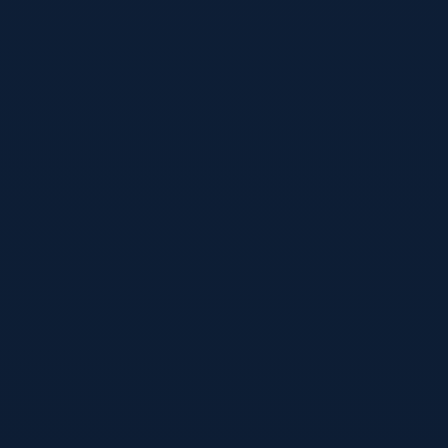
足球
如果北美球队闯入 2026 世界杯决赛：一支北美参赛