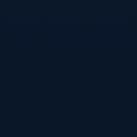
试。本文从进攻效率、防守强度、主场优势指数、球迷上座率
与地域差异切入，结合分组难度与历史战绩，拆解他们的真实
竞争力与出线路径。
阅读全文