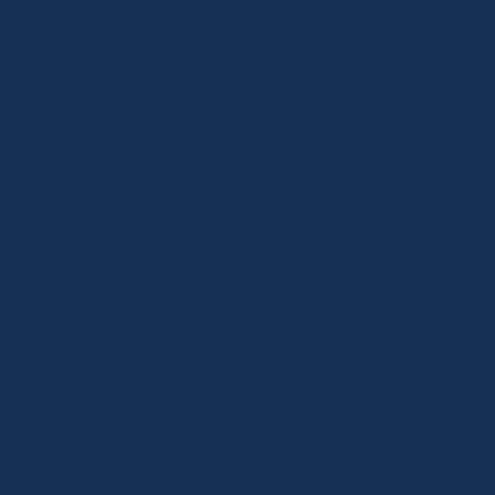
这届世界杯更像一场“体系对抗赛”：谁的结构更稳、谁的轮换
更深、谁更能适应多气候、多时区和高密度赛程，谁就更接近
冠军。
从宏观上看，巴西、阿根廷、法国、英格兰仍然是最稳妥的夺
冠热门；但美、加、墨三支东道主球队并不只是陪跑者，他们
在
熟悉场地、旅途成本更低、球迷氛围更集中
方面拥有天然优
势。真正的悬念在于：这份优势能否放大到足以撬动强队之间
的天花板差距。
一、2026美加墨世界杯的核心逻辑：不是
“谁最强”，而是“谁最适合”
世界杯的短周期淘汰赛向来不奖励纸面实力最华丽的球队，而
偏爱那些
抗波动能力强
的阵容。2026年的环境尤为特殊：48队
扩军后，比赛数量增多，强队容错空间被压缩；联合主办带来
的长距离转场，会放大体能、恢复与轮换的重要性。也就是
说，夺冠球队不仅要能踢好，更要能“踢完整”。