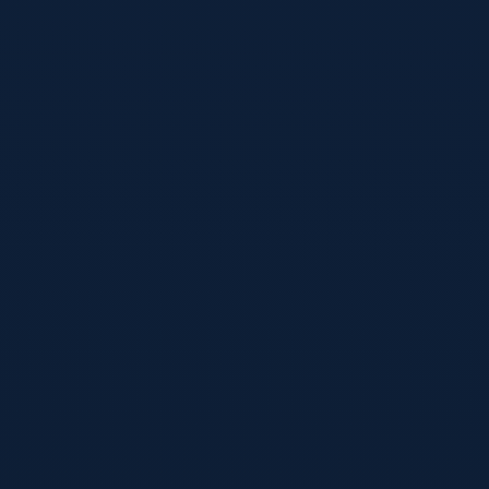
足球
2026 世界杯出线规则准不准？48 队扩军、三队一组
与名额分配的公平性深度解析
2026-04-17