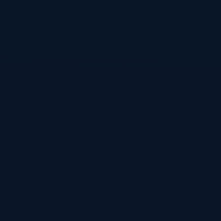
体育
2026-05-17
2026世界杯小组赛参赛队伍：在多元文化、宿敌恩
怨与逆袭故事里读懂足球的另一面