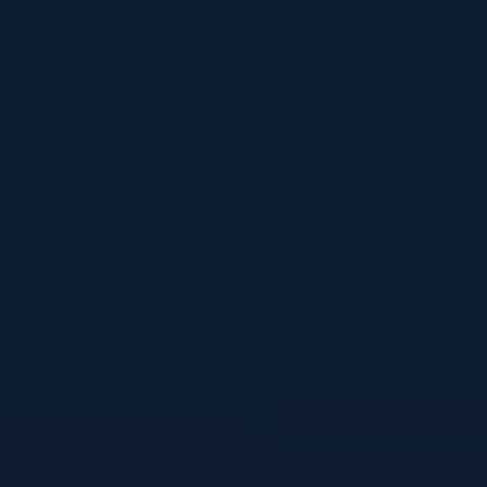
体育
·
2026-05-18
2026世界杯小组赛参赛队伍：在多元文化、宿
敌恩怨与逆袭故事里读懂足球的另一面
体育
·
2026-05-17
2026世界杯实时比分入口为什么更稳更快？从
刷新机制到页面布局，一篇看懂
体育
·
2026-05-16
资讯分类
体育
22
旅游攻略
1
旅行
1
体育旅行
1
足球
2
赛事
1
相关文章