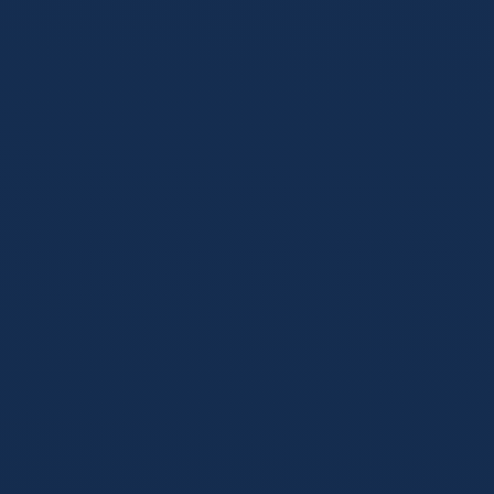
美国队拥有最强的青训外延、最广的人才池和相对完整的海外
联赛锻炼背景。若核心球员继续在欧洲高水平赛事中积累经
验，2026年美国队很可能迎来一批
24到28岁之间的黄金期球
员
。问题在于，美国队过去最大的短板并不是个人能力，而是
比赛中的节奏掌控和临场细节：领先时如何降速，落后时如何
提速，这些细微处常决定强强对话的下限。
若主帅延续高强度逼抢与快速转换思路，美国队在主场环境下
具备制造惊喜的潜力；但若阵型切换不够成熟，面对巴西、法
国这类高压出球能力极强的球队，后场出球失误仍可能成为隐
患。综合来看，美国队更像是一支
有机会冲进四强
的东道主，
而非稳稳站上决赛舞台的超一流夺冠热门。
加拿大：速度与冲击力足够，关键看体系厚度
加拿大队的优势十分清晰：边路推进快、反击直接、身体对抗
不吃亏。若核心进攻点能保持健康，加拿大在主场氛围加持
下，完全可能成为淘汰赛中的“麻烦制造者”。但他们的现实问
题也很明确：当对手把比赛变成半场攻防、并不断压缩空间
时，加拿大的阵地战办法是否足够丰富，仍是一个大问号。
因此，加拿大更像一支
上限由锋线决定、下限由中场组织决定