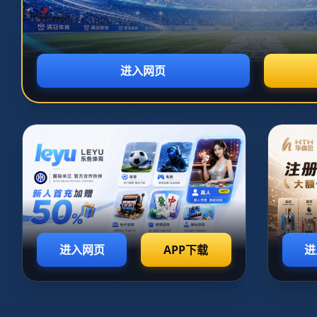
最新资讯
APP下载
帮助中心
官方入口
下载APP
首页
/
最新资讯
/
体育
/
2026美加墨世界杯专家预测高清：谁最接近捧杯？美、
加、墨与巴西、阿根廷、法国、英格兰全面对决
体育
2026美加墨世界杯专家预测高清：谁最接
近捧杯？美、加、墨与巴西、阿根廷、法
国、英格兰全面对决