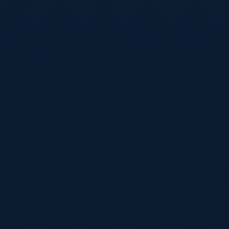
继续阅读更多相关内容，获取完整信息与延伸话题。
更多资讯