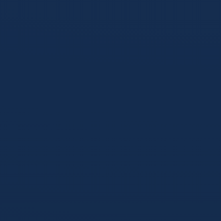
的球队。只要中场不被对手持续切断，他们的爆冷概率会显著
上升；反之，过早陷入被动，主场优势也会被稀释。
墨西哥：主场经验最丰富，但需要更高效率
墨西哥是三支东道主里最懂世界杯节奏的球队。长期稳定进入
正赛，让他们在心理层面与比赛阅读上都比很多队更成熟。尤
其在主场球迷助威下，墨西哥总能在前场压迫和局部配合里打
出极强的连续性。不过，他们要想在2026年真正冲击更高目
标，最重要的不是“能不能控球”，而是
控球之后能否转化为真
正的高质量射门
。
如果说美国看起来更像“潜力股”，加拿大像“速度型搅局者”，
那么墨西哥就是那支
最可能在主场把稳定性发挥到极致
的东道
主。只是，面对巴西、阿根廷这类比赛末段处理能力极强的顶
级强队，墨西哥需要更高的终结效率，才能把比赛拖入自己熟
悉的节奏。
三、四大热门豪强：谁的冠军相最浓？
巴西：天赋永远在线，关键看战术是否足够“现代”