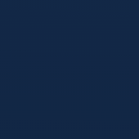
转换阶段避免阵型被拉得过长。
高位压迫型球队
：适合天赋出众、前场协同能力强的阵
容，但对体能和回追要求极高。
中低位反击型球队
：更依赖锋线效率与防守纪律，适合
在强强对话中制造冷门。
控节奏型球队
：强调中场控制与比赛阅读，通常在淘汰
赛里更耐打。
五、最终预测：谁最有冠军相？
如果只看纸面实力，法国和巴西依旧是最容易被列入第一梯队
的名字；如果看冠军经验与比赛气质，阿根廷不容低估；如果
把球员年龄、战术成熟度与大赛稳定性一起放进模型，法国与
阿根廷的综合评分通常会非常接近，而巴西紧随其后。
至于东道主三国，美国最有“黑马升级”的想象空间，加拿大最
具冲击力，墨西哥则最可能借主场完成超预期表现。只是，想
要真正把热度变成奖杯，他们还需要在
中场控制、终结效率和
淘汰赛抗压
三个层面同时提升。