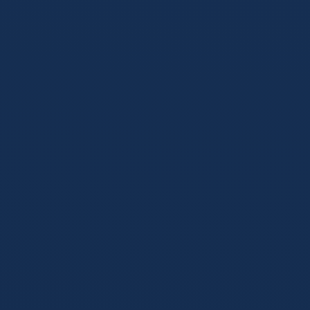
从预测框架看，本文重点考察四个维度：
阵容更新速度
、
主帅
战术风格
、
核心球员是否处在巅峰年龄段
、以及
主客场与赛程
适配度
。这四项里，任何一项明显掉队，都可能在四分之一决
赛前后被放大成致命短板。
二、主办三国：美、加、墨的主场红利能
走多远？
美国：资源最足，但需要把“天赋”变成“稳定”