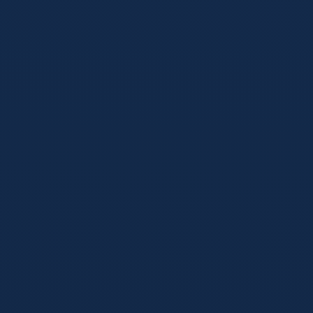
如果把世界杯冠军争夺看作一场战术棋局，那么真正决定胜负
的不是某个位置的明星光环，而是整条线路的联动效率。下面
这张战术示意图，可以帮助球迷快速理解为什么一些球队看起
来星光熠熠，却未必最适合走到最后。