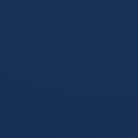
如果说2026美加墨世界杯最大的变量是什么，那一定不是单一
球星的灵光一现，而是
主场、阵容更新、主帅风格与球员年龄
结构
共同作用后的结果。联合主办的赛制与地理跨度，意味着