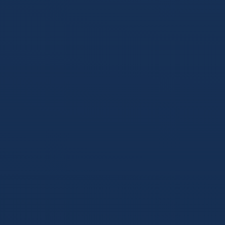
分钟，而是一整天情绪逐步堆高的体验。
2026年世界杯由美国、加拿大和墨西哥联合主办，开幕城市与
开幕日具体赛程公布后，时间轴会根据城市所在时区、夏季气
候和当地生活节奏呈现出不同的观赛体验。北美城市通常白天
通勤节奏清晰、傍晚餐饮与酒吧热闹、夜间散场秩序成熟，因
此只要提前规划，球迷完全可以把这一天过得既轻松又沉浸。