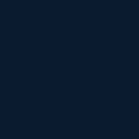
体育
·
2026-05-17
2026世界杯实时比分入口为什么更稳更快？从
刷新机制到页面布局，一篇看懂
体育
·
2026-05-16
资讯分类
体育
22
旅游攻略
1
旅行
1
体育旅行
1
足球
2
赛事
1