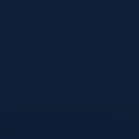
旅游攻略
2026世界杯开幕时间分析：从清晨氛围到揭幕战开
球，一天看懂开幕日节奏
2026-05-19