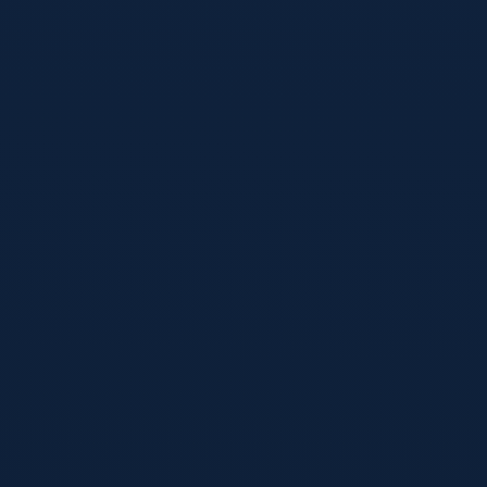
体育
2026世界杯开幕时间比分预测：首战看点、时间安
排与比分区间全解析
2026-05-20