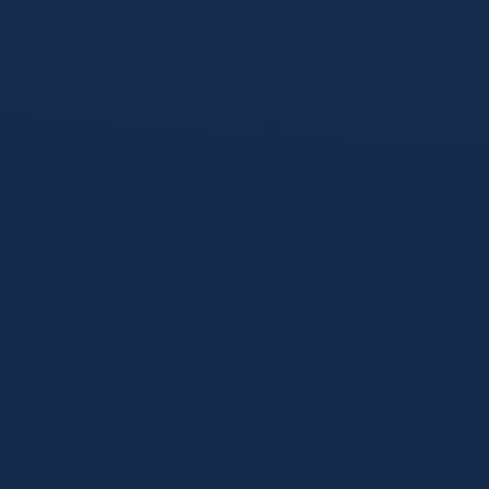
体育
2026-05-17
2026世界杯小组赛参赛队伍：在多元文
化、宿敌恩怨与逆袭故事里读懂足球的另
一面
2026世界杯小组赛不仅是实力与战术的较量，更像一部横跨五
大洲的群像史诗。每支参赛队伍背后，都站着独特的国家文