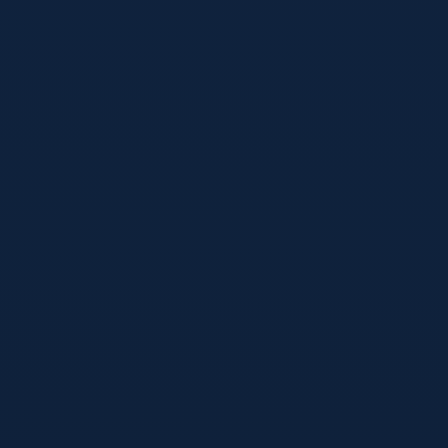
体育
2026-05-13
2026世界杯美国队赛程：这一次，主场光
环能否照亮更远的路？