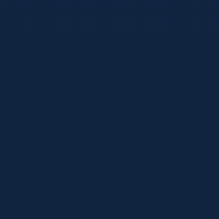
体育
2026-05-14
2026世界杯实时比分今日：一场比赛的分
数，如何暴露真正的实力差距？