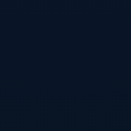
北京市朝阳区朝外大街18号A座9层, 北京市, 100020, 中国
京ICP备20251234号-1
合作伙伴
优体育官方网站
开云体育APP下载站
开云下载
Leyu Sports VIP Portal
乐鱼比分网
葡超比赛直播
LeagueLive
纬来体育官方在线直播门户
NBA直播
3377体育
© 2026 北京球速体育中心科技有限公司 · 保留所有权利
Qiusu Sports Center · 官方信息与服务入口