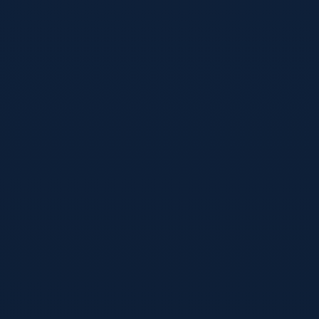
体育
2026-05-12
2026美加墨世界杯专家预测高清：谁最接