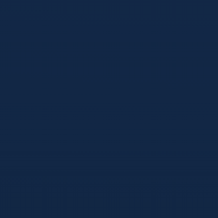
解“2026世界杯实时比分入口”背后的更新逻辑与界面设计，帮
你找到更稳定、更及时的观赛方式。
阅读全文
→