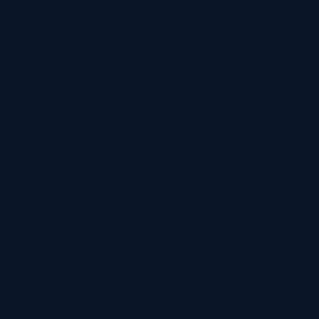
CST，周日休息
站点导航
首页
最新资讯
APP下载
帮助中心
快捷入口
APP下载
最新资讯
帮助中心
官方入口
联系与信任
+86-010-56789012
support@qiusu-sportscenter.com