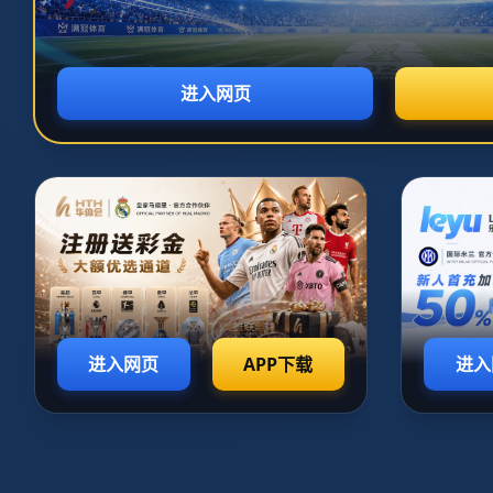
最新资讯
APP下载
帮助中心
官方入口
下载APP
首页
/
最新资讯
资讯中心
最新资讯
聚合官方公告、赛事动态与更新信息，帮助用户快速浏览球速
体育中心的最新内容。
最新发布
热门阅读
精选内容